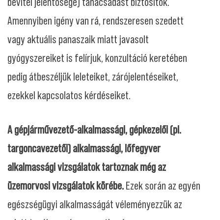
bevitel jelentősége) tanácsadást biztosítok.
Amennyiben igény van rá, rendszeresen szedett
vagy aktuális panaszaik miatt javasolt
gyógyszereiket is felírjuk, konzultáció keretében
pedig átbeszéljük leleteiket, zárójelentéseiket,
ezekkel kapcsolatos kérdéseiket.
A gépjárművezető-alkalmassági, gépkezelői (pl.
targoncavezetői) alkalmassági, lőfegyver
alkalmassági vizsgálatok tartoznak még az
üzemorvosi vizsgálatok körébe.
Ezek során az egyén
egészségügyi alkalmasságát véleményezzük az