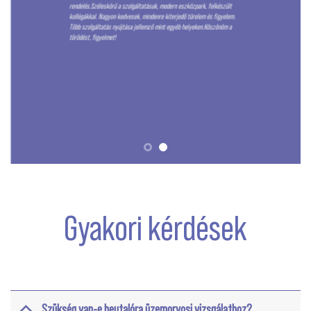
rendelés.Széleskörű a szolgáltatásuk, modern eszközpark, felkészült
kollégákkal. Nagyon kedvesek, mindenre kiterjedő türelem és figyelem.
Több szolgáltatás nyújtása jellemző mint egyéb helyeken.Köszönöm a
törődést, figyelmet!
Gyakori kérdések
Szükség van-e beutalóra üzemorvosi vizsgálathoz?