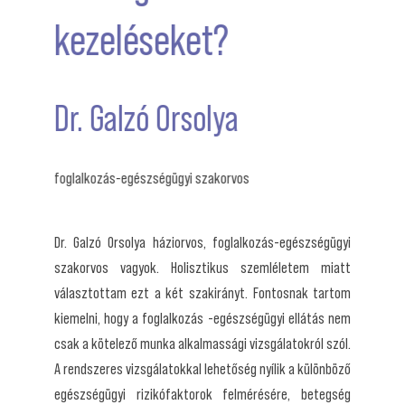
égügyi
kezeléseket?
egedi
arán.
ozás-
Dr. Galzó Orsolya
-től
agyon
ni az
foglalkozás-egészségügyi szakorvos
rések
Dr. Galzó Orsolya háziorvos, foglalkozás-egészségügyi
szakorvos vagyok. Holisztikus szemléletem miatt
választottam ezt a két szakirányt. Fontosnak tartom
kiemelni, hogy a foglalkozás -egészségügyi ellátás nem
csak a kötelező munka alkalmassági vizsgálatokról szól.
A rendszeres vizsgálatokkal lehetőség nyílik a különböző
egészségügyi rizikófaktorok felmérésére, betegség