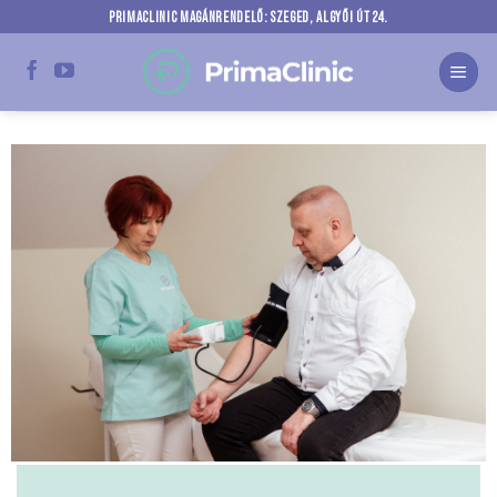
Skip
PRIMACLINIC MAGÁNRENDELŐ: SZEGED, ALGYŐI ÚT 24.
to
content