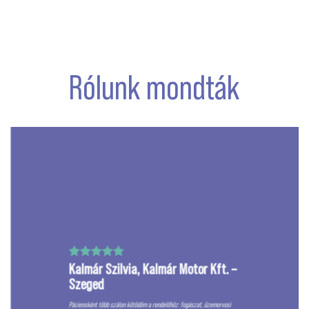
Rólunk mondták
Kalmár Szilvia, Kalmár Motor Kft. –
Szeged
Páciensként több szálon kötődöm a rendelőhöz: fogászat, üzemorvosi