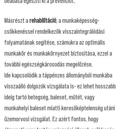
beadása egészíti ki a prevenciót.
Másrészt a
rehabilitáció
; a munkaképesség-
csökkenéssel rendelkezők visszaintegrálódási
folyamatának segítése, számukra az optimális
munkakör és munkakörnyezet biztosítása, ezzel a
további egészségkárosodás megelőzése.
Ide kapcsolódik a táppénzes állományból munkába
visszaálló dolgozók vizsgálata is- ez lehet hosszabb
ideig tartó betegség, baleset, műtét, vagy
munkahelyi baleset miatti keresőképtelenség utáni
üzemorvosi vizsgálat. Ez azért fontos, hogy