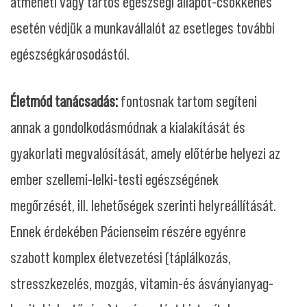
átmeneti vagy tartós egészségi állapot-csökkenés
esetén védjük a munkavállalót az esetleges további
egészségkárosodástól.
Életmód tanácsadás:
fontosnak tartom segíteni
annak a gondolkodásmódnak a kialakítását és
gyakorlati megvalósítását, amely előtérbe helyezi az
ember szellemi-lelki-testi egészségének
megőrzését, ill. lehetőségek szerinti helyreállítását.
Ennek érdekében Pácienseim részére egyénre
szabott komplex életvezetési (táplálkozás,
stresszkezelés, mozgás, vitamin-és ásványianyag-