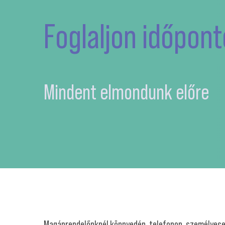
Foglaljon időpont
Mindent elmondunk előre
Magánrendelőnknél könnyedén, telefonon, személyesen,