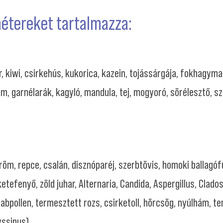
métereket tartalmazza:
r, kiwi, csirkehús, kukorica, kazein, tojássárgája, fokhagyma
m, garnélarák, kagyló, mandula, tej, mogyoró, sörélesztő, sz
öm, repce, csalán, disznóparéj, szerbtövis, homoki ballagófű
ketefenyő, zöld juhar, Alternaria, Candida, Aspergillus, Clado
zabpollen, termesztett rozs, csirketoll, hörcsög, nyúlhám, t
yssinus)