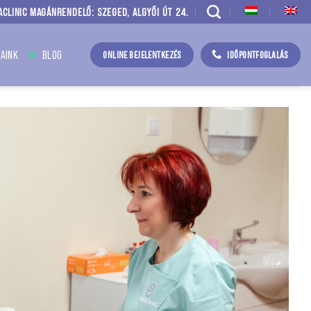
ACLINIC MAGÁNRENDELŐ: SZEGED, ALGYŐI ÚT 24.
AINK
BLOG
ONLINE BEJELENTKEZÉS
IDŐPONTFOGLALÁS