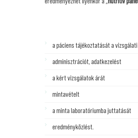
eredményezhet ilyenkor a „
nutritív pane
a páciens tájékoztatását a vizsgálati
adminisztrációt, adatkezelést
a kért vizsgálatok árát
mintavételt
a minta laboratóriumba juttatását
eredményközlést.