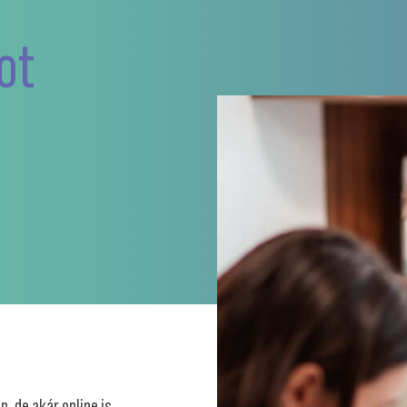
ot
 de akár online is