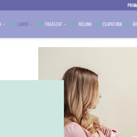
PRIM
A
LABOR
FOGÁSZAT
RÓLUNK
CSAPATUNK
ÁR