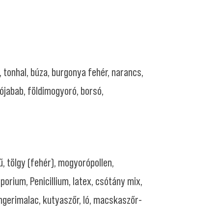
, tonhal, búza, burgonya fehér, narancs,
ójabab, földimogyoró, borsó,
, tölgy (fehér), mogyorópollen,
sporium, Penicillium, latex, csótány mix,
engerimalac, kutyaszőr, ló, macskaszőr-