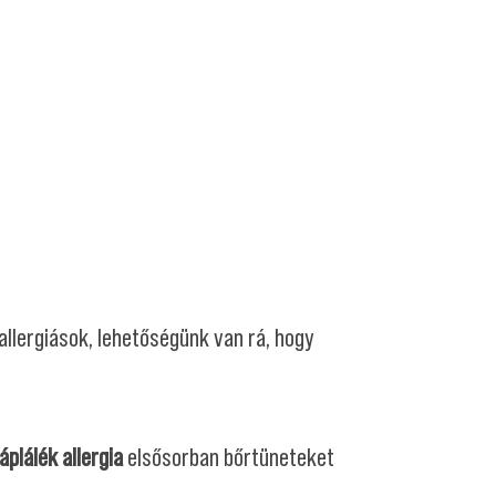
llergiások, lehetőségünk van rá, hogy
áplálék allergia
elsősorban bőrtüneteket