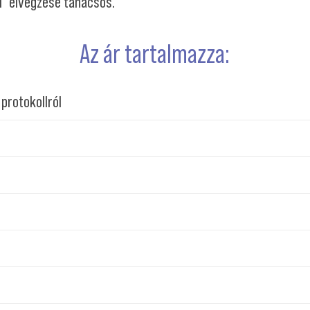
l
” elvégzése tanácsos.
Az ár tartalmazza:
 protokollról