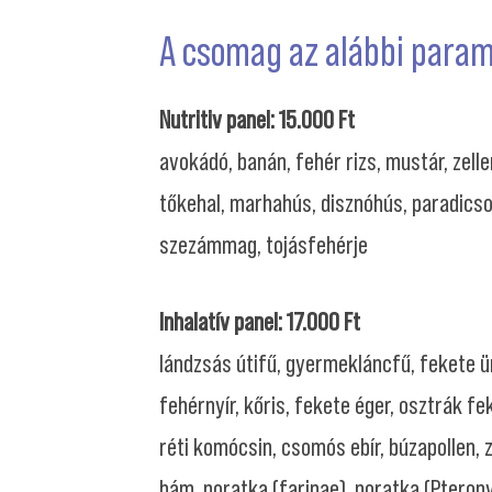
A csomag az alábbi para
Nutritiv panel: 15.000 Ft
avokádó, banán, fehér rizs, mustár, zelle
tőkehal, marhahús, disznóhús, paradicso
szezámmag, tojásfehérje
Inhalatív panel: 17.000 Ft
lándzsás útifű, gyermekláncfű, fekete ür
fehérnyír, kőris, fekete éger, osztrák fe
réti komócsin, csomós ebír, búzapollen, 
hám, poratka (farinae), poratka (Pteron