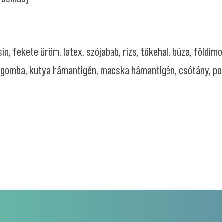
in, fekete üröm, latex, szójabab, rizs, tőkehal, búza, földim
gomba, kutya hámantigén, macska hámantigén, csótány, po