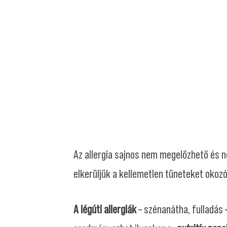
Az allergia sajnos nem megelőzhető és n
elkerüljük a kellemetlen tüneteket okoz
A légúti allergiák
– szénanátha, fulladás –