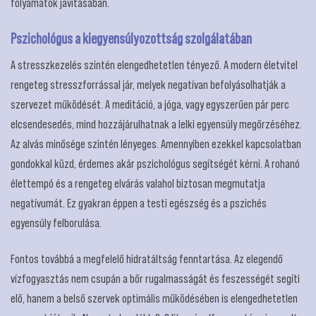
folyamatok javításában.
Pszichológus a kiegyensúlyozottság szolgálatában
A stresszkezelés szintén elengedhetetlen tényező. A modern életvitel
rengeteg stresszforrással jár, melyek negatívan befolyásolhatják a
szervezet működését. A meditáció, a jóga, vagy egyszerűen pár perc
elcsendesedés, mind hozzájárulhatnak a lelki egyensúly megőrzéséhez.
Az alvás minősége szintén lényeges. Amennyiben ezekkel kapcsolatban
gondokkal küzd, érdemes akár pszichológus segítségét kérni. A rohanó
élettempó és a rengeteg elvárás valahol biztosan megmutatja
negatívumát. Ez gyakran éppen a testi egészség és a pszichés
egyensúly felborulása.
Fontos továbbá a megfelelő hidratáltság fenntartása. Az elegendő
vízfogyasztás nem csupán a bőr rugalmasságát és feszességét segíti
elő, hanem a belső szervek optimális működésében is elengedhetetlen