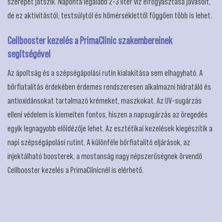
szerepet játszik. Naponta legalább 2-3 liter víz elfogyasztása javasolt,
de ez aktivitástól, testsúlytól és hőmérséklettől függően több is lehet.
Cellbooster kezelés a PrimaClinic szakembereinek
segítségével
Az ápoltság és a szépségápolási rutin kialakítása sem elhagyható. A
bőrfiatalítás érdekében érdemes rendszeresen alkalmazni hidratáló és
antioxidánsokat tartalmazó krémeket, maszkokat. Az UV-sugárzás
elleni védelem is kiemelten fontos, hiszen a napsugárzás az öregedés
egyik legnagyobb előidézője lehet. Az esztétikai kezelések kiegészítik a
napi szépségápolási rutint. A különféle bőrfiatalító eljárások, az
injektálható boosterek, a mostanság nagy népszerűségnek örvendő
Cellbooster kezelés a PrimaClinicnél is elérhető.