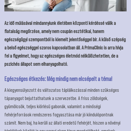
Az idő múlásával mindannyiunk életében központi kérdéssé válik a
fiatalság megőrzése, amely nem csupán esztétikai, hanem
egészségügyi szempontból is kiemelt jelentőséggel bír. A külső szépség
a belső egészséggel szoros kapcsolatban áll. A PrimaClinic is arra hívja
fel a figyelmet, hogy az egészséges életmód nélkülözhetetlen, de a
pszichés állapot sem elhanyagolható.
Egészséges étkezés: Még mindig nem elcsépelt a téma!
A kiegyensúlyozott és változatos táplálkozással minden szükséges
tápanyagot bejuttathatunk a szervezetbe. A friss zöldségek,
gyümölcsök, teljes kiőrlésű gabonák, valamint a minőségi
fehérjeforrások rendszeres fogyasztása már jó kiindulópontnak
számít. Nem baj, ha kerüli az állati eredetű fehérjét, hiszen a növényi
táplálékok között is egy sornyi olyan típus megtalálható, amelyek