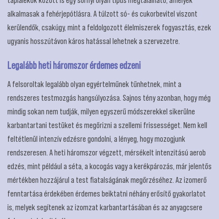
alkalmasak a fehérjepótlásra. A túlzott só- és cukorbevitel viszont
kerülendők, csakúgy, mint a feldolgozott élelmiszerek fogyasztás, ezek
ugyanis hosszútávon káros hatással lehetnek a szervezetre.
Legalább heti háromszor érdemes edzeni
A felsoroltak legalább olyan egyértelműnek tűnhetnek, mint a
rendszeres testmozgás hangsúlyozása. Sajnos tény azonban, hogy még
mindig sokan nem tudják, milyen egyszerű módszerekkel sikerülne
karbantartani testüket és megőrizni a szellemi frissességet. Nem kell
feltétlenül intenzív edzésre gondolni, a lényeg, hogy mozogjunk
rendszeresen. A heti háromszor végzett, mérsékelt intenzitású aerob
edzés, mint például a séta, a kocogás vagy a kerékpározás, már jelentős
mértékben hozzájárul a test fiatalságának megőrzéséhez. Az izomerő
fenntartása érdekében érdemes beiktatni néhány erősítő gyakorlatot
is, melyek segítenek az izomzat karbantartásában és az anyagcsere