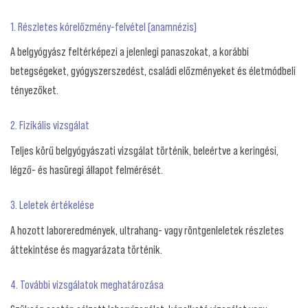
1. Részletes kórelőzmény-felvétel (anamnézis)
A belgyógyász feltérképezi a jelenlegi panaszokat, a korábbi
betegségeket, gyógyszerszedést, családi előzményeket és életmódbeli
tényezőket.
2. Fizikális vizsgálat
Teljes körű belgyógyászati vizsgálat történik, beleértve a keringési,
légző- és hasüregi állapot felmérését.
3. Leletek értékelése
A hozott laboreredmények, ultrahang- vagy röntgenleletek részletes
áttekintése és magyarázata történik.
4. További vizsgálatok meghatározása