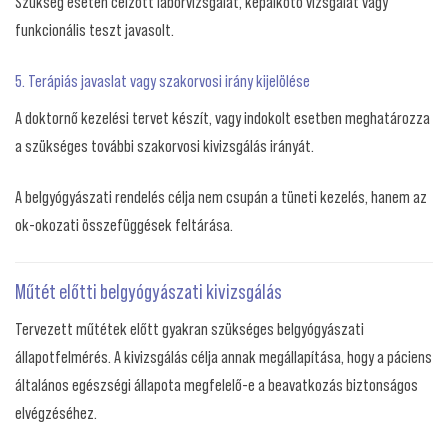
Szükség esetén célzott laborvizsgálat, képalkotó vizsgálat vagy
funkcionális teszt javasolt.
5. Terápiás javaslat vagy szakorvosi irány kijelölése
A doktornő kezelési tervet készít, vagy indokolt esetben meghatározza
a szükséges további szakorvosi kivizsgálás irányát.
A belgyógyászati rendelés célja nem csupán a tüneti kezelés, hanem az
ok-okozati összefüggések feltárása.
Műtét előtti belgyógyászati kivizsgálás
Tervezett műtétek előtt gyakran szükséges belgyógyászati
állapotfelmérés. A kivizsgálás célja annak megállapítása, hogy a páciens
általános egészségi állapota megfelelő-e a beavatkozás biztonságos
elvégzéséhez.