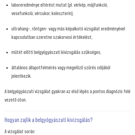
laboreredménye eltérést mutat (pl. vérkép, májfunkció,
vesefunkció, vércukor, koleszterin),
ultrahang-, röntgen- vagy más képalkotó vizsgálat eredményével
kapcsolatban szeretne szakorvosi értékelést,
műtét előtti belgyógyászati kivizsgálás szükséges,
általános állapotfelmérés vagy megelőző szűrés céljából
jelentkezik.
A belgyógyászati vizsgálat gyakran az első lépés a pontos diagnózis felé
vezető úton.
Hogyan zajlik a belgyógyászati kivizsgálás?
A vizsgálat során: