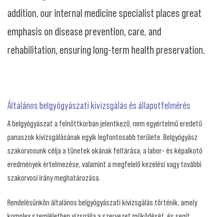
addition, our internal medicine specialist places great
emphasis on disease prevention, care, and
rehabilitation, ensuring long-term health preservation.
Általános belgyógyászati kivizsgálás és állapotfelmérés
A belgyógyászat a felnőttkorban jelentkező, nem egyértelmű eredetű
panaszok kivizsgálásának egyik legfontosabb területe. Belgyógyász
szakorvosunk célja a tünetek okának feltárása, a labor- és képalkotó
eredmények értelmezése, valamint a megfelelő kezelési vagy további
szakorvosi irány meghatározása.
Rendelésünkön általános belgyógyászati kivizsgálás történik, amely
komplex szemléletben vizsgálja a szervezet működését, és segít