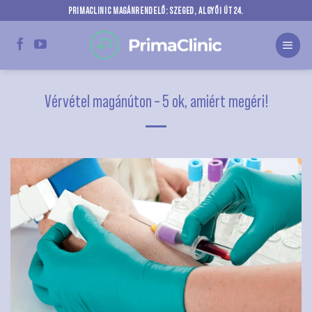
Skip
PRIMACLINIC MAGÁNRENDELŐ: SZEGED, ALGYŐI ÚT 24.
to
content
Vérvétel magánúton – 5 ok, amiért megéri!