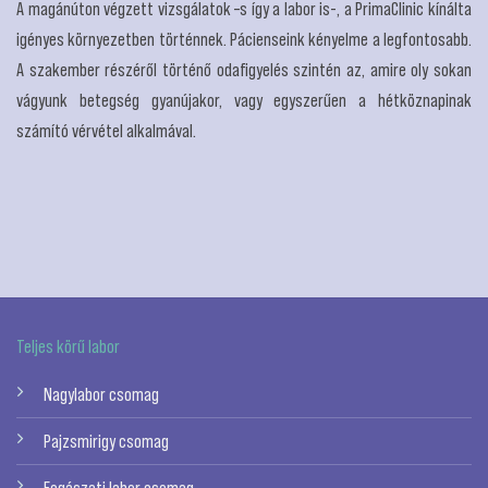
A magánúton végzett vizsgálatok –s így a labor is-, a PrimaClinic kínálta
igényes környezetben történnek. Pácienseink kényelme a legfontosabb.
A szakember részéről történő odafigyelés szintén az, amire oly sokan
vágyunk betegség gyanújakor, vagy egyszerűen a hétköznapinak
számító vérvétel alkalmával.
Teljes körű labor
Nagylabor csomag
Pajzsmirigy csomag
Fogászati labor csomag