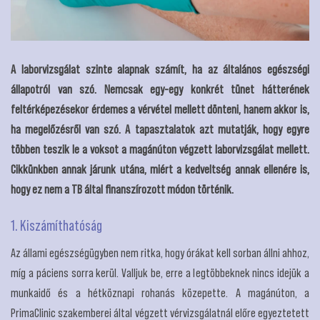
A laborvizsgálat szinte alapnak számít, ha az általános egészségi
állapotról van szó. Nemcsak egy-egy konkrét tünet hátterének
feltérképezésekor érdemes a vérvétel mellett dönteni, hanem akkor is,
ha megelőzésről van szó. A tapasztalatok azt mutatják, hogy egyre
többen teszik le a voksot a magánúton végzett laborvizsgálat mellett.
Cikkünkben annak járunk utána, miért a kedveltség annak ellenére is,
hogy ez nem a TB által finanszírozott módon történik.
1. Kiszámíthatóság
Az állami egészségügyben nem ritka, hogy órákat kell sorban állni ahhoz,
míg a páciens sorra kerül. Valljuk be, erre a legtöbbeknek nincs idejük a
munkaidő és a hétköznapi rohanás közepette. A magánúton, a
PrimaClinic szakemberei által végzett vérvizsgálatnál előre egyeztetett