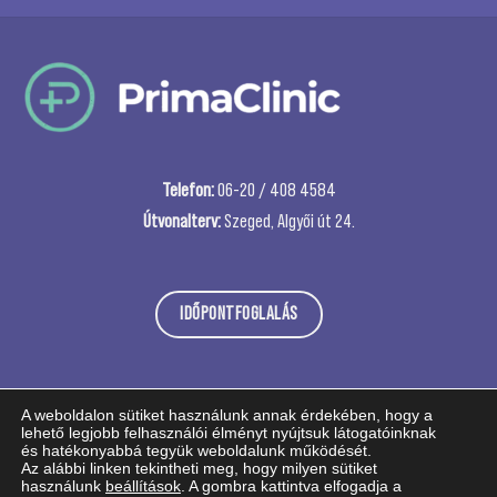
Telefon:
06-20 / 408 4584
Útvonalterv:
Szeged, Algyői út 24.
IDŐPONTFOGLALÁS
A weboldalon sütiket használunk annak érdekében, hogy a
lehető legjobb felhasználói élményt nyújtsuk látogatóinknak
és hatékonyabbá tegyük weboldalunk működését.
Az alábbi linken tekintheti meg, hogy milyen sütiket
használunk
beállítások
. A gombra kattintva elfogadja a