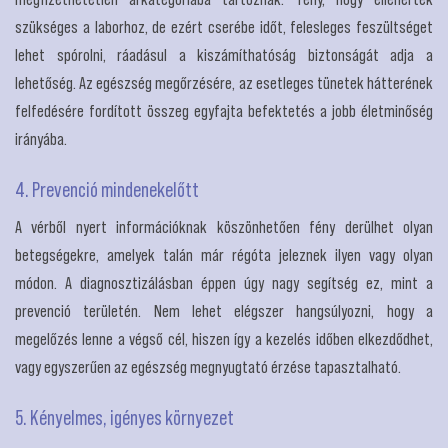
szükséges a laborhoz, de ezért cserébe időt, felesleges feszültséget
lehet spórolni, ráadásul a kiszámíthatóság biztonságát adja a
lehetőség. Az egészség megőrzésére, az esetleges tünetek hátterének
felfedésére fordított összeg egyfajta befektetés a jobb életminőség
irányába.
4. Prevenció mindenekelőtt
A vérből nyert információknak köszönhetően fény derülhet olyan
betegségekre, amelyek talán már régóta jeleznek ilyen vagy olyan
módon. A diagnosztizálásban éppen úgy nagy segítség ez, mint a
prevenció területén. Nem lehet elégszer hangsúlyozni, hogy a
megelőzés lenne a végső cél, hiszen így a kezelés időben elkezdődhet,
vagy egyszerűen az egészség megnyugtató érzése tapasztalható.
5. Kényelmes, igényes környezet