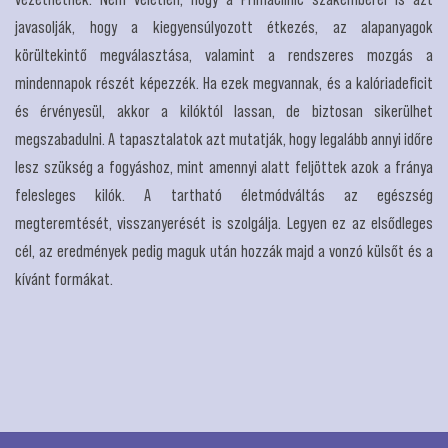
javasolják, hogy a kiegyensúlyozott étkezés, az alapanyagok
körültekintő megválasztása, valamint a rendszeres mozgás a
mindennapok részét képezzék. Ha ezek megvannak, és a kalóriadeficit
és érvényesül, akkor a kilóktól lassan, de biztosan sikerülhet
megszabadulni. A tapasztalatok azt mutatják, hogy legalább annyi időre
lesz szükség a fogyáshoz, mint amennyi alatt feljöttek azok a fránya
felesleges kilók. A tartható életmódváltás az egészség
megteremtését, visszanyerését is szolgálja. Legyen ez az elsődleges
cél, az eredmények pedig maguk után hozzák majd a vonzó külsőt és a
kívánt formákat.