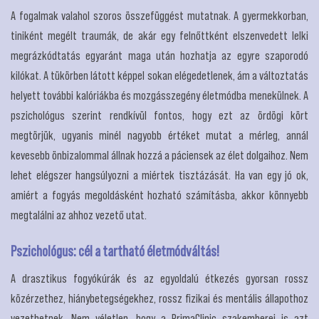
A fogalmak valahol szoros összefüggést mutatnak. A gyermekkorban,
tiniként megélt traumák, de akár egy felnőttként elszenvedett lelki
megrázkódtatás egyaránt maga után hozhatja az egyre szaporodó
kilókat. A tükörben látott képpel sokan elégedetlenek, ám a változtatás
helyett további kalóriákba és mozgásszegény életmódba menekülnek. A
pszichológus szerint rendkívül fontos, hogy ezt az ördögi kört
megtörjük, ugyanis minél nagyobb értéket mutat a mérleg, annál
kevesebb önbizalommal állnak hozzá a páciensek az élet dolgaihoz. Nem
lehet elégszer hangsúlyozni a miértek tisztázását. Ha van egy jó ok,
amiért a fogyás megoldásként hozható számításba, akkor könnyebb
megtalálni az ahhoz vezető utat.
Pszichológus: cél a tartható életmódváltás!
A drasztikus fogyókúrák és az egyoldalú étkezés gyorsan rossz
közérzethez, hiánybetegségekhez, rossz fizikai és mentális állapothoz
vezethetnek. Nem véletlen, hogy a PrimaClinic szakemberei is azt