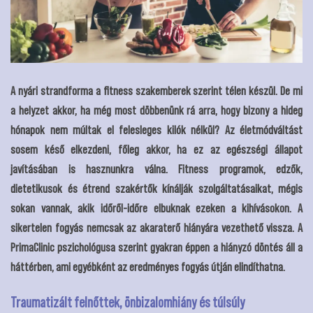
A nyári strandforma a fitness szakemberek szerint télen készül. De mi
a helyzet akkor, ha még most döbbenünk rá arra, hogy bizony a hideg
hónapok nem múltak el felesleges kilók nélkül? Az életmódváltást
sosem késő elkezdeni, főleg akkor, ha ez az egészségi állapot
javításában is hasznunkra válna. Fitness programok, edzők,
dietetikusok és étrend szakértők kínálják szolgáltatásaikat, mégis
sokan vannak, akik időről-időre elbuknak ezeken a kihívásokon. A
sikertelen fogyás nemcsak az akaraterő hiányára vezethető vissza. A
PrimaClinic
pszichológusa
szerint gyakran éppen a hiányzó döntés áll a
háttérben, ami egyébként az eredményes fogyás útján elindíthatna.
Traumatizált felnőttek, önbizalomhiány és túlsúly