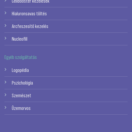
Cellbooster kezelések
Hialuronsavas töltés
Arcfeszesítő kezelés
Nucleofill
Egyéb szolgáltatás
Logopédia
Pszichológia
Szemészet
Üzemorvos