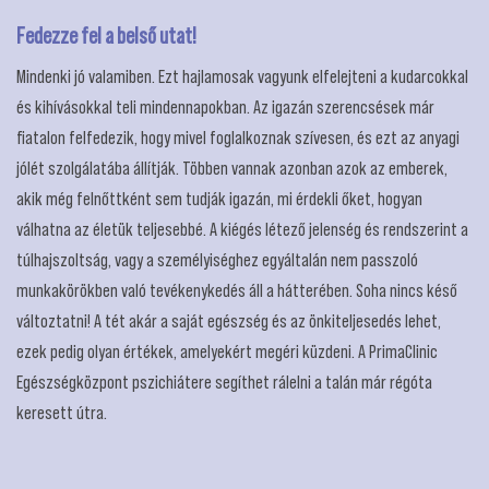
Fedezze fel a belső utat!
Mindenki jó valamiben. Ezt hajlamosak vagyunk elfelejteni a kudarcokkal
és kihívásokkal teli mindennapokban. Az igazán szerencsések már
fiatalon felfedezik, hogy mivel foglalkoznak szívesen, és ezt az anyagi
jólét szolgálatába állítják. Többen vannak azonban azok az emberek,
akik még felnőttként sem tudják igazán, mi érdekli őket, hogyan
válhatna az életük teljesebbé. A kiégés létező jelenség és rendszerint a
túlhajszoltság, vagy a személyiséghez egyáltalán nem passzoló
munkakörökben való tevékenykedés áll a hátterében. Soha nincs késő
változtatni! A tét akár a saját egészség és az önkiteljesedés lehet,
ezek pedig olyan értékek, amelyekért megéri küzdeni. A PrimaClinic
Egészségközpont pszichiátere segíthet rálelni a talán már régóta
keresett útra.