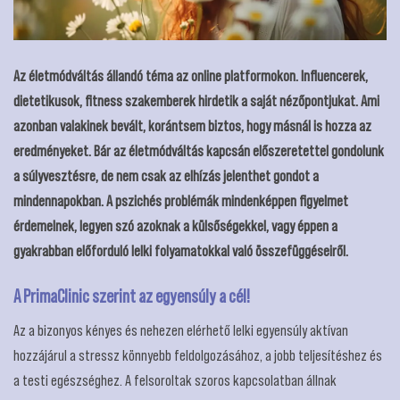
Az életmódváltás állandó téma az online platformokon. Influencerek,
dietetikusok, fitness szakemberek hirdetik a saját nézőpontjukat. Ami
azonban valakinek bevált, korántsem biztos, hogy másnál is hozza az
eredményeket. Bár az életmódváltás kapcsán előszeretettel gondolunk
a súlyvesztésre, de nem csak az elhízás jelenthet gondot a
mindennapokban. A pszichés problémák mindenképpen figyelmet
érdemelnek, legyen szó azoknak a külsőségekkel, vagy éppen a
gyakrabban előforduló lelki folyamatokkal való összefüggéseiről.
A PrimaClinic szerint az egyensúly a cél!
Az a bizonyos kényes és nehezen elérhető lelki egyensúly aktívan
hozzájárul a stressz könnyebb feldolgozásához, a jobb teljesítéshez és
a testi egészséghez. A felsoroltak szoros kapcsolatban állnak