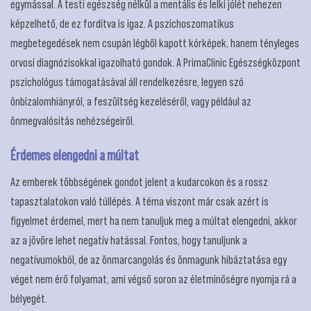
egymással. A testi egészség nélkül a mentális és lelki jólét nehezen
képzelhető, de ez fordítva is igaz. A pszichoszomatikus
megbetegedések nem csupán légből kapott kórképek, hanem tényleges
orvosi diagnózisokkal igazolható gondok. A PrimaClinic Egészségközpont
pszichológus támogatásával áll rendelkezésre, legyen szó
önbizalomhiányról, a feszültség kezeléséről, vagy például az
önmegvalósítás nehézségeiről.
Érdemes elengedni a múltat
Az emberek többségének gondot jelent a kudarcokon és a rossz
tapasztalatokon való túllépés. A téma viszont már csak azért is
figyelmet érdemel, mert ha nem tanuljuk meg a múltat elengedni, akkor
az a jövőre lehet negatív hatással. Fontos, hogy tanuljunk a
negatívumokból, de az önmarcangolás és önmagunk hibáztatása egy
véget nem érő folyamat, ami végső soron az életminőségre nyomja rá a
bélyegét.