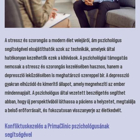
A stressz és szorongás a modern élet velejárói, ám pszichológus
segítségével elsajátíthatók azok az technikák, amelyek által
hatékonyan kezelhetők ezek a kihívások. A pszichológiai támogatás
nemcsak a stressz és szorongás kezelésében hasznos, hanem a
depresszió leküzdésében is meghatározó szereppel bír. A depresszió
gyakran elhúzódó és kimerítő állapot, amely megnehezíti az ember
mindennapjait. A pszichológus által vezetett beszélgetés segíthet
abban, hogy új perspektívából láthassa a páciens a helyzetet, megtalálja
a belső erőforrásait, és fokozatosan visszanyerje az életkedvét.
Konfliktuskezelés a PrimaClinic pszichológusának
segítségével