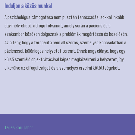
Induljon a közös munka!
A pszichológus támogatása nem pusztán tanácsadás, sokkal inkább
egy mélyreható, átfogó folyamat, amely során a páciens és a
szakember közösen dolgoznak a problémák megértésén és kezelésén.
Az a tény, hogy a terapeuta nem áll szoros, személyes kapcsolatban a
pácienssel, különleges helyzetet teremt. Ennek nagy előnye, hogy egy
külső szemlélő objektivitásával képes megközelíteni a helyzetet, így
elkerülve az elfogultságot és a személyes érzelmi kötöttségeket.
Teljes körű labor