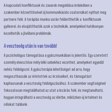
A kapcsolati konfliktusok és zavarok megoldása érdekében a
szakember közvetítésével új kommunikációs csatornákat nyithat meg
partnere felé. A terápiás munka során felderíthetők a konfliktusok
gyökerei, és elsajátíthatók azok a technikák, amelyekkel hatékonyan
kezelhetők a jövőbeni problémák.
A veszteség után is van tovább!
A pszichológus támogatása a gyászmunkában is jelentős. Egy szeretett
személy elvesztése mély lelki sebekhez vezethet, amelyeket egyedül
nehéz feldolgozni. A gyászterápia lehetőséget ad arra, hogy
megoszthassák az érintettek az érzéseiket, és támogatást
kaphassanak a veszteség feldolgozásához. A szakember segítségével
fokozatosan megtalálhatod az utat a lezárás felé, és megtanulható,
hogyan integrálható a veszteség az életbe, miközben új értelmet és
célokat találunk.