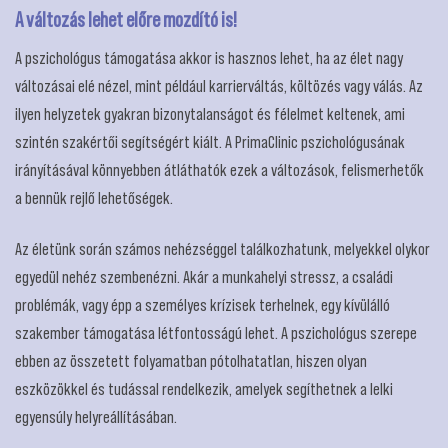
A változás lehet előre mozdító is!
A pszichológus támogatása akkor is hasznos lehet, ha az élet nagy
változásai elé nézel, mint például karrierváltás, költözés vagy válás. Az
ilyen helyzetek gyakran bizonytalanságot és félelmet keltenek, ami
szintén szakértői segítségért kiált. A PrimaClinic pszichológusának
irányításával könnyebben átláthatók ezek a változások, felismerhetők
a bennük rejlő lehetőségek.
Az életünk során számos nehézséggel találkozhatunk, melyekkel olykor
egyedül nehéz szembenézni. Akár a munkahelyi stressz, a családi
problémák, vagy épp a személyes krízisek terhelnek, egy kívülálló
szakember támogatása létfontosságú lehet. A pszichológus szerepe
ebben az összetett folyamatban pótolhatatlan, hiszen olyan
eszközökkel és tudással rendelkezik, amelyek segíthetnek a lelki
egyensúly helyreállításában.