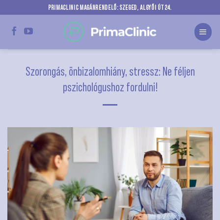
Skip
PRIMACLINIC MAGÁNRENDELŐ: SZEGED, ALGYŐI ÚT 24.
to
content
Szorongás, önbizalomhiány, stressz: Ne féljen
pszichológushoz fordulni!