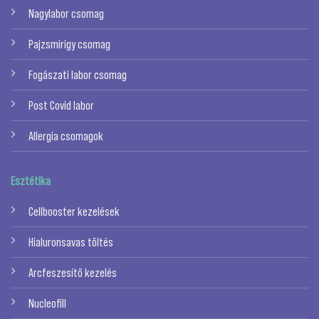
Nagylabor csomag
Pajzsmirigy csomag
Fogászati labor csomag
Post Covid labor
Allergia csomagok
Esztétika
Cellbooster kezelések
Hialuronsavas töltés
Arcfeszesítő kezelés
Nucleofill