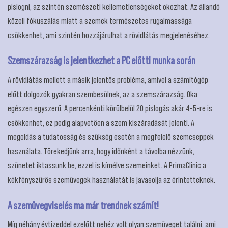
pislogni, az szintén szemészeti kellemetlenségeket okozhat. Az állandó
közeli fókuszálás miatt a szemek természetes rugalmassága
csökkenhet, ami szintén hozzájárulhat a rövidlátás megjelenéséhez.
Szemszárazság is jelentkezhet a PC előtti munka során
A rövidlátás mellett a másik jelentős probléma, amivel a számítógép
előtt dolgozók gyakran szembesülnek, az a szemszárazság. Oka
egészen egyszerű. A percenkénti körülbelül 20 pislogás akár 4-5-re is
csökkenhet, ez pedig alapvetően a szem kiszáradását jelenti. A
megoldás a tudatosság és szükség esetén a megfelelő szemcseppek
használata. Törekedjünk arra, hogy időnként a távolba nézzünk,
szünetet iktassunk be, ezzel is kímélve szemeinket. A PrimaClinic a
kékfényszűrős szemüvegek használatát is javasolja az érintetteknek.
A szemüvegviselés ma már trendnek számít!
Míg néhány évtizeddel ezelőtt nehéz volt olyan szemüveget találni, ami