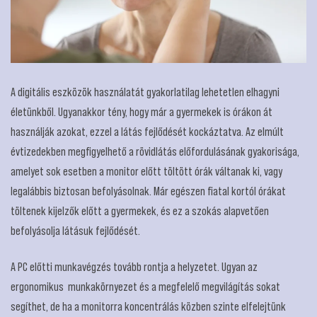
A digitális eszközök használatát gyakorlatilag lehetetlen elhagyni
életünkből. Ugyanakkor tény, hogy már a gyermekek is órákon át
használják azokat, ezzel a látás fejlődését kockáztatva. Az elmúlt
évtizedekben megfigyelhető a rövidlátás előfordulásának gyakorisága,
amelyet sok esetben a monitor előtt töltött órák váltanak ki, vagy
legalábbis biztosan befolyásolnak. Már egészen fiatal kortól órákat
töltenek kijelzők előtt a gyermekek, és ez a szokás alapvetően
befolyásolja látásuk fejlődését.
A PC előtti munkavégzés tovább rontja a helyzetet. Ugyan az
ergonomikus
munkakörnyezet és a megfelelő megvilágítás sokat
segíthet, de ha a monitorra koncentrálás közben szinte elfelejtünk