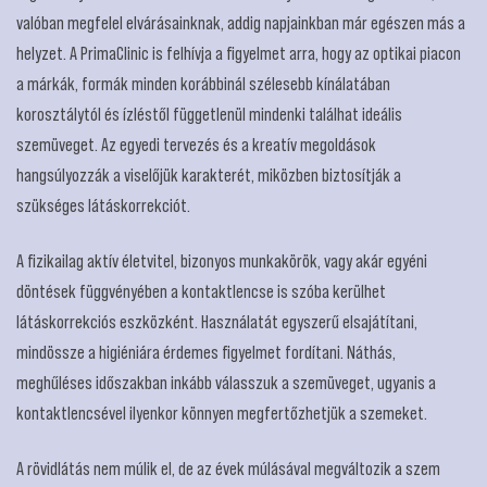
valóban megfelel elvárásainknak, addig napjainkban már egészen más a
helyzet. A PrimaClinic is felhívja a figyelmet arra, hogy az optikai piacon
a márkák, formák minden korábbinál szélesebb kínálatában
korosztálytól és ízléstől függetlenül mindenki találhat ideális
szemüveget. Az egyedi tervezés és a kreatív megoldások
hangsúlyozzák a viselőjük karakterét, miközben biztosítják a
szükséges látáskorrekciót.
A fizikailag aktív életvitel, bizonyos munkakörök, vagy akár egyéni
döntések függvényében a kontaktlencse is szóba kerülhet
látáskorrekciós eszközként. Használatát egyszerű elsajátítani,
mindössze a higiéniára érdemes figyelmet fordítani. Náthás,
meghűléses időszakban inkább válasszuk a szemüveget, ugyanis a
kontaktlencsével ilyenkor könnyen megfertőzhetjük a szemeket.
A rövidlátás nem múlik el, de az évek múlásával megváltozik a szem