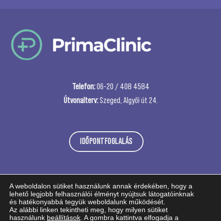
Telefon:
06-20 / 408 4584
Útvonalterv:
Szeged, Algyői út 24.
IDŐPONTFOGLALÁS
A weboldalon sütiket használunk annak érdekében, hogy a
lehető legjobb felhasználói élményt nyújtsuk látogatóinknak
és hatékonyabbá tegyük weboldalunk működését.
Az alábbi linken tekintheti meg, hogy milyen sütiket
használunk
beállítások
. A gombra kattintva elfogadja a