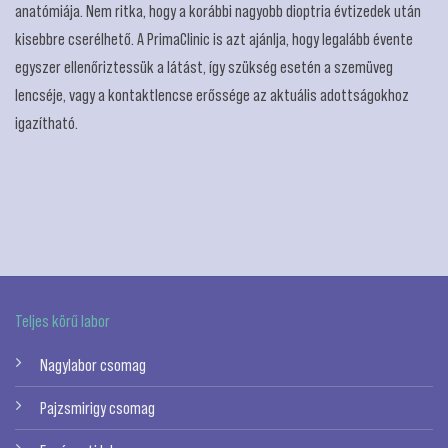
anatómiája. Nem ritka, hogy a korábbi nagyobb dioptria évtizedek után
kisebbre cserélhető. A PrimaClinic is azt ajánlja, hogy legalább évente
egyszer ellenőriztessük a látást, így szükség esetén a szemüveg
lencséje, vagy a kontaktlencse erőssége az aktuális adottságokhoz
igazítható.
Teljes körű labor
Nagylabor csomag
Pajzsmirigy csomag