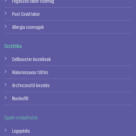
Fogászati labor csomag
Post Covid labor
Allergia csomagok
Esztétika
Cellbooster kezelések
Hialuronsavas töltés
Arcfeszesítő kezelés
Nucleofill
Egyéb szolgáltatás
Logopédia