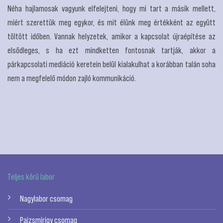
Néha hajlamosak vagyunk elfelejteni, hogy mi tart a másik mellett,
miért szerettük meg egykor, és mit élünk meg értékként az együtt
töltött időben. Vannak helyzetek, amikor a kapcsolat újraépítése az
elsődleges, s ha ezt mindketten fontosnak tartják, akkor a
párkapcsolati mediáció keretein belül kialakulhat a korábban talán soha
nem a megfelelő módon zajló kommunikáció.
Teljes körű labor
Nagylabor csomag
Pajzsmirigy csomag