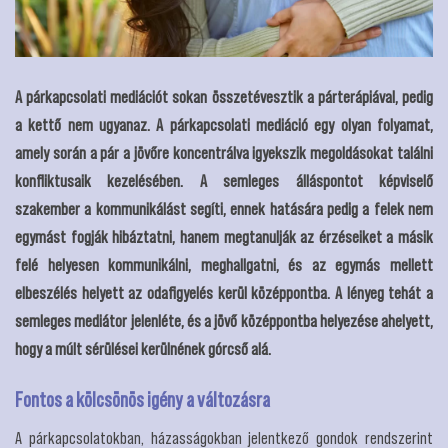
A párkapcsolati mediációt sokan összetévesztik a párterápiával, pedig
a kettő nem ugyanaz. A párkapcsolati mediáció egy olyan folyamat,
amely során a pár a jövőre koncentrálva igyekszik megoldásokat találni
konfliktusaik kezelésében. A semleges álláspontot képviselő
szakember a kommunikálást segíti, ennek hatására pedig a felek nem
egymást fogják hibáztatni, hanem megtanulják az érzéseiket a másik
felé helyesen kommunikálni, meghallgatni, és az egymás mellett
elbeszélés helyett az odafigyelés kerül középpontba. A lényeg tehát a
semleges mediátor jelenléte, és a jövő középpontba helyezése ahelyett,
hogy a múlt sérülései kerülnének górcső alá.
Fontos a kölcsönös igény a változásra
A párkapcsolatokban, házasságokban jelentkező gondok rendszerint