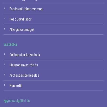
Fogászati labor csomag
Post Covid labor
Allergia csomagok
Esztétika
Cellbooster kezelések
Hialuronsavas töltés
Arcfeszesítő kezelés
Nucleofill
Egyéb szolgáltatás