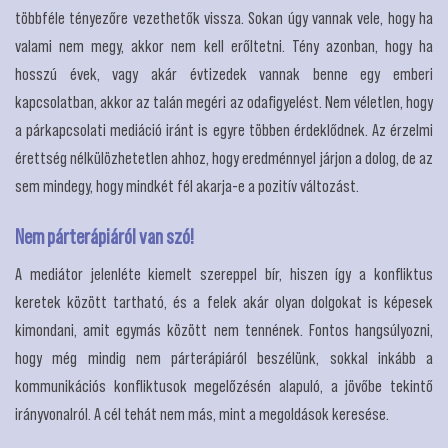
többféle tényezőre vezethetők vissza. Sokan úgy vannak vele, hogy ha
valami nem megy, akkor nem kell erőltetni. Tény azonban, hogy ha
hosszú évek, vagy akár évtizedek vannak benne egy emberi
kapcsolatban, akkor az talán megéri az odafigyelést. Nem véletlen, hogy
a párkapcsolati mediáció iránt is egyre többen érdeklődnek. Az érzelmi
érettség nélkülözhetetlen ahhoz, hogy eredménnyel járjon a dolog, de az
sem mindegy, hogy mindkét fél akarja-e a pozitív változást.
Nem párterápiáról van szó!
A mediátor jelenléte kiemelt szereppel bír, hiszen így a konfliktus
keretek között tartható, és a felek akár olyan dolgokat is képesek
kimondani, amit egymás között nem tennének. Fontos hangsúlyozni,
hogy még mindig nem párterápiáról beszélünk, sokkal inkább a
kommunikációs konfliktusok megelőzésén alapuló, a jövőbe tekintő
irányvonalról. A cél tehát nem más, mint a megoldások keresése.