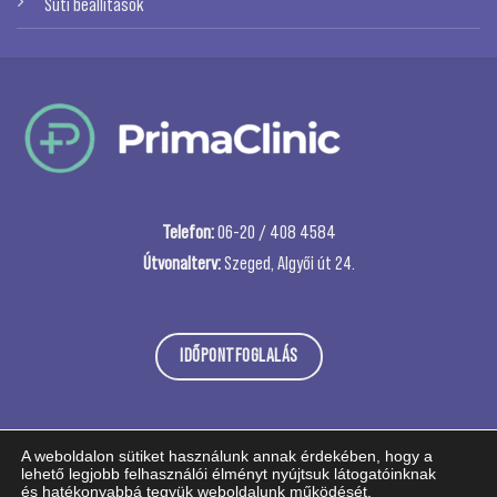
Süti beállítások
Telefon:
06-20 / 408 4584
Útvonalterv:
Szeged, Algyői út 24.
IDŐPONTFOGLALÁS
A weboldalon sütiket használunk annak érdekében, hogy a
lehető legjobb felhasználói élményt nyújtsuk látogatóinknak
és hatékonyabbá tegyük weboldalunk működését.