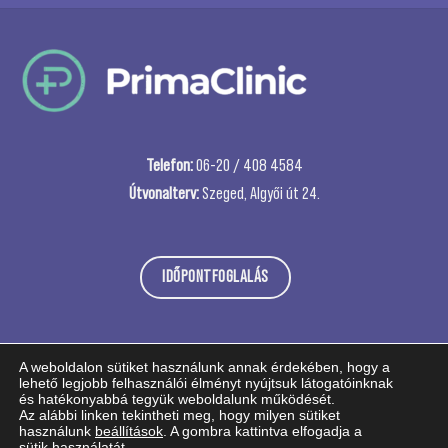
Telefon:
06-20 / 408 4584
Útvonalterv:
Szeged, Algyői út 24.
IDŐPONTFOGLALÁS
A weboldalon sütiket használunk annak érdekében, hogy a
lehető legjobb felhasználói élményt nyújtsuk látogatóinknak
és hatékonyabbá tegyük weboldalunk működését.
Az alábbi linken tekintheti meg, hogy milyen sütiket
használunk
beállítások
. A gombra kattintva elfogadja a
sütik használatát.