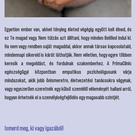
Egyetlen ember van, akivel tényleg életed végégig együtt kell élned, és
ez Te magad vagy. Nem túlzás azt állítani, hogy minden Belőled indul ki.
Ha nem vagy rendben saját magaddal, akkor annak társas kapcsolataid,
mindennapi sikereid is kárát láthatják. Nem véletlen, hogy egyre többen
keresik a megoldást, és fordulnak szakemberhez. A PrimaClinic
egészségügyi központban empatikus pszichológusunk várja
mindazokat, akik jobb önismeretre, életvezetési tanácsokra vágynak,
vagy egyszerűen szeretnék egy külső szemlélő véleményét hallani arról,
hogyan érhetnék el a személyiségfejlődés egy magasabb szintjét.
Ismerd meg, ki vagy igazából!