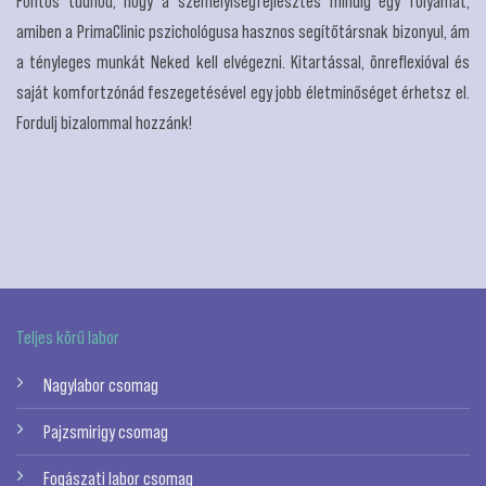
Fontos tudnod, hogy a személyiségfejlesztés mindig egy folyamat,
amiben a PrimaClinic pszichológusa hasznos segítőtársnak bizonyul, ám
a tényleges munkát Neked kell elvégezni. Kitartással, önreflexióval és
saját komfortzónád feszegetésével egy jobb életminőséget érhetsz el.
Fordulj bizalommal hozzánk!
Teljes körű labor
Nagylabor csomag
Pajzsmirigy csomag
Fogászati labor csomag