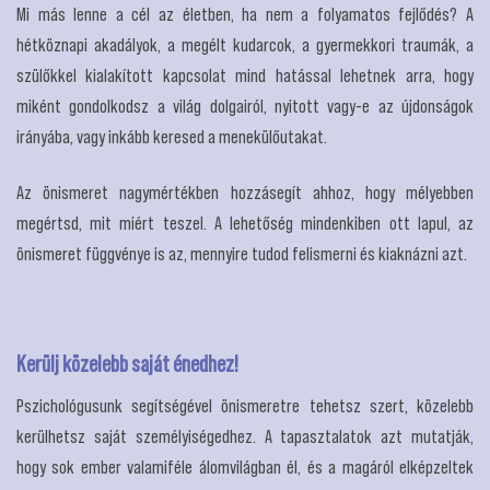
Mi más lenne a cél az életben, ha nem a folyamatos fejlődés? A
hétköznapi akadályok, a megélt kudarcok, a gyermekkori traumák, a
szülőkkel kialakított kapcsolat mind hatással lehetnek arra, hogy
miként gondolkodsz a világ dolgairól, nyitott vagy-e az újdonságok
irányába, vagy inkább keresed a menekülőutakat.
Az önismeret nagymértékben hozzásegít ahhoz, hogy mélyebben
megértsd, mit miért teszel. A lehetőség mindenkiben ott lapul, az
önismeret függvénye is az, mennyire tudod felismerni és kiaknázni azt.
Kerülj közelebb saját énedhez!
Pszichológusunk segítségével önismeretre tehetsz szert, közelebb
kerülhetsz saját személyiségedhez. A tapasztalatok azt mutatják,
hogy sok ember valamiféle álomvilágban él, és a magáról elképzeltek