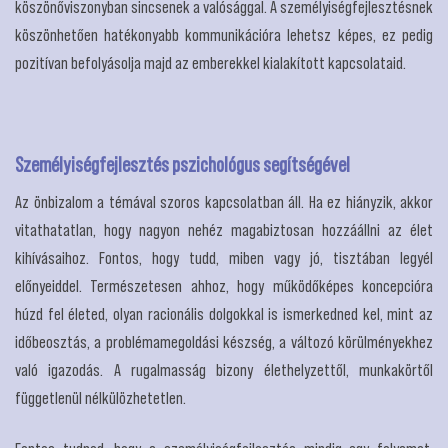
köszönőviszonyban sincsenek a valósággal. A személyiségfejlesztésnek
köszönhetően hatékonyabb kommunikációra lehetsz képes, ez pedig
pozitívan befolyásolja majd az emberekkel kialakított kapcsolataid.
Személyiségfejlesztés pszichológus segítségével
Az önbizalom a témával szoros kapcsolatban áll. Ha ez hiányzik, akkor
vitathatatlan, hogy nagyon nehéz magabiztosan hozzáállni az élet
kihívásaihoz. Fontos, hogy tudd, miben vagy jó, tisztában legyél
előnyeiddel. Természetesen ahhoz, hogy működőképes koncepcióra
húzd fel életed, olyan racionális dolgokkal is ismerkedned kel, mint az
időbeosztás, a problémamegoldási készség, a változó körülményekhez
való igazodás. A rugalmasság bizony élethelyzettől, munkakörtől
függetlenül nélkülözhetetlen.