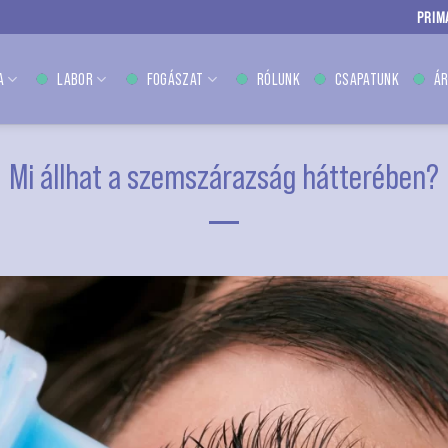
PRIM
A
LABOR
FOGÁSZAT
RÓLUNK
CSAPATUNK
ÁR
Mi állhat a szemszárazság hátterében?