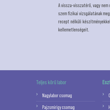
A vissza-visszatérő, vagy nem
szem fizikai vizsgálatának meg
recept nélküli készítményekke
kellemetlenségeit.
Teljes körű labor
Esz
Nagylabor csomag
Pajzsmirigy csomag