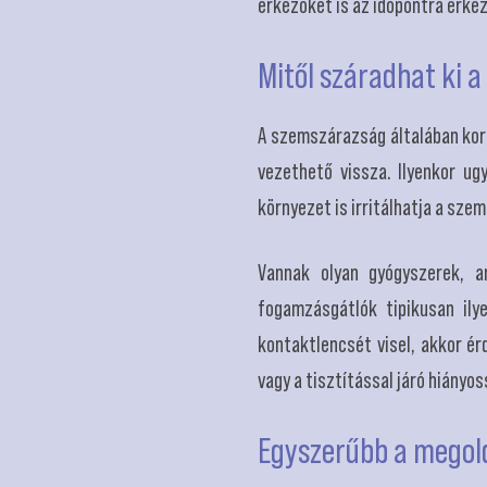
érkezőket is az időpontra érke
Mitől száradhat ki 
A szemszárazság általában koro
vezethető vissza. Ilyenkor ug
környezet is irritálhatja a szem
Vannak olyan gyógyszerek, a
fogamzásgátlók tipikusan ily
kontaktlencsét visel, akkor ér
vagy a tisztítással járó hiány
Egyszerűbb a megold