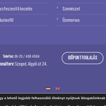
Arcfeszesítő kezelés
Szemészet
Nucleofill
Üzemorvos
Telefon:
06-20 / 408 4584
IDŐPONTFOGLALÁS
onalterv:
Szeged, Algyői út 24.
Copyright 2026 © PrimaClinic - Minden jog fenntartva
y a lehető legjobb felhasználói élményt nyújtsuk látogatóinkna
Készítette:
Mai Marketing
- Weboldal készítés, online marketing