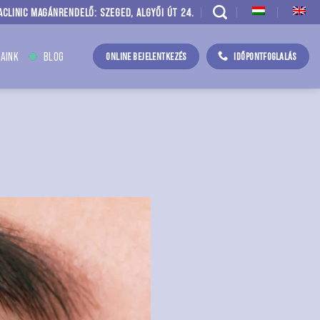
ACLINIC MAGÁNRENDELŐ: SZEGED, ALGYŐI ÚT 24.
AINK
BLOG
ONLINE BEJELENTKEZÉS
IDŐPONTFOGLALÁS