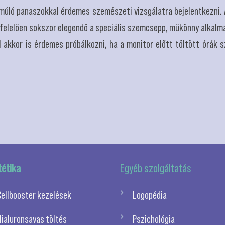
 múló panaszokkal érdemes szemészeti vizsgálatra bejelentkezni.
felelően sokszor elegendő a speciális szemcsepp, műkönny alkalm
l akkor is érdemes próbálkozni, ha a monitor előtt töltött órá
tétika
Egyéb szolgáltatás
Cellbooster kezelések
Logopédia
Hialuronsavas töltés
Pszichológia