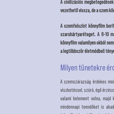
A civilizációs megbetegedése
vezethető vissza, de a szem kö
A szemfelszínt könnyfilm borít
szaruhártyaréteget. A 8-10 m
könnyfilm valamilyen okból nem
a legtöbbször életmódbeli tény
Milyen tünetekre ér
A szemszárazság érdekes módo
viszketéssel, szúró, égő érzéss
valami belement volna, majd k
mindennapi teendőket is akad