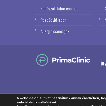
Fogászati labor csomag
Post Covid labor
Allergia csomagok
Útv
A weboldalon sütiket használunk annak érdekében, hog
weboldalunk működését.