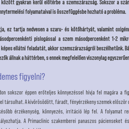
k között gyakran kerül előtérbe a szemszárazság. Sokszor a szá
nnytermelési folyamataival is összefüggésbe hozható a probléma.
ja, ez tartja nedvesen a szaru- és kötőhártyát, valamint oxigén
ásodpercenkénti pislogással a szem másodpercenként 1-2 mikro
 képes ellátni feladatát, akkor szemszárazságról beszélhetünk. Bár
ezők állnak a háttérben, s ennek megfelelően viszonylag egyszerűen
demes figyelni?
n sokszor éppen erőteljes könnyezéssel hívja fel magára a fig
el társulhat. A kivörösödött, fáradt, fényérzékeny szemek először
ésőbb érzékenység, könnyezés, irritáció lép fel. A folyamat re
ályozhatja. A Primaclinic szakemberei panaszos pácienseket és 