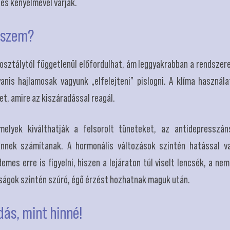
zés kényelmével várják.
a szem?
sztálytól függetlenül előfordulhat, ám leggyakrabban a rendszer
yanis hajlamosak vagyunk „elfelejteni” pislogni. A klíma használ
et, amire az kiszáradással reagál.
melyek kiválthatják a felsorolt tüneteket, az antidepresszá
ennek számítanak. A hormonális változások szintén hatással v
demes erre is figyelni, hiszen a lejáraton túl viselt lencsék, a n
osságok szintén szúró, égő érzést hozhatnak maguk után.
ás, mint hinné!