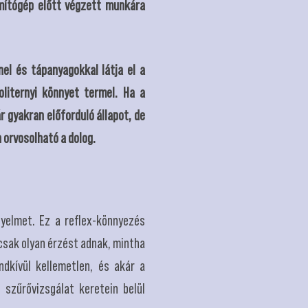
mítógép előtt végzett munkára
nel és tápanyagokkal látja el a
liternyi könnyet termel. Ha a
 gyakran előforduló állapot, de
 orvosolható a dolog.
yelmet. Ez a reflex-könnyezés
 csak olyan érzést adnak, mintha
ndkívül kellemetlen, és akár a
szűrővizsgálat keretein belül