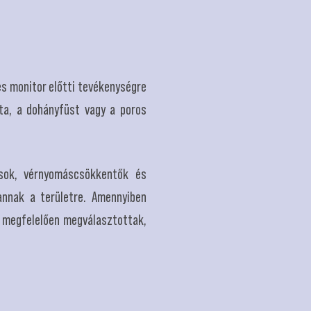
es monitor előtti tevékenységre
ata, a dohányfüst vagy a poros
nsok, vérnyomáscsökkentők és
annak a területre. Amennyiben
em megfelelően megválasztottak,