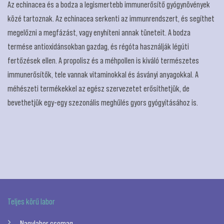
Az echinacea és a bodza a legismertebb immunerősítő gyógynövények
közé tartoznak. Az echinacea serkenti az immunrendszert, és segíthet
megelőzni a megfázást, vagy enyhíteni annak tüneteit. A bodza
termése antioxidánsokban gazdag, és régóta használják légúti
fertőzések ellen. A propolisz és a méhpollen is kiváló természetes
immunerősítők, tele vannak vitaminokkal és ásványi anyagokkal. A
méhészeti termékekkel az egész szervezetet erősíthetjük, de
bevethetjük egy-egy szezonális meghűlés gyors gyógyításához is.
Teljes körű labor
Nagylabor csomag