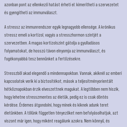
azonban pont az ellenkező hatást érheti el: kimerítheti a szervezetet
és gyengítheti az immunválaszt.
A stressz az immunrendszer egyik legnagyobb ellensége. A krónikus
stressz emeli a kortizol, vagyis a stresszhormon szintjét a
szervezetben. A magas kortizolszint gátolja a gyulladásos
folyamatokat, de hosszú távon elnyomja az immunválaszt, és
fogékonyabbá tesz bennünket a fertőzésekre.
Stresszből akad elegendő a mindennapokban. Vannak, akiknél az emberi
kapcsolatok verik ki a biztosítékot, mások a teljesítményorientált
hétköznapokban érzik elveszettnek magukat. A legtöbben nem hiszik,
hogy lehetne stresszmentes az életük, pedig ez is csak döntés
kérdése. Érdemes átgondolni, hogy minek és kiknek adunk teret
életünkben. A tőlünk független tényezőket nem befolyásolhatjuk, azt
viszont már igen, hogy miként reagálunk azokra. Nem könnyű, és