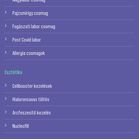
Pajzsmirigy csomag
Fogászati labor csomag
Post Covid labor
Allergia csomagok
Esztétika
Cellbooster kezelések
Hialuronsavas töltés
Arcfeszesítő kezelés
Nucleofill