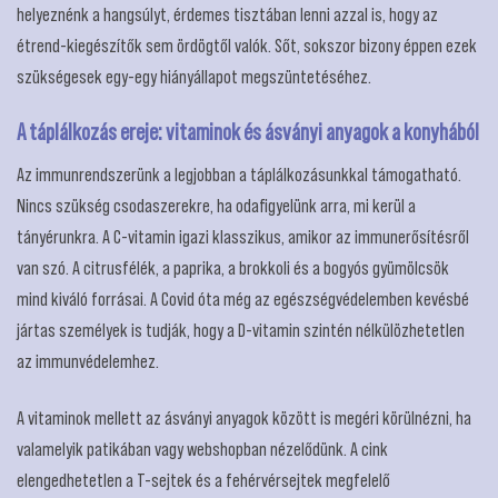
helyeznénk a hangsúlyt, érdemes tisztában lenni azzal is, hogy az
étrend-kiegészítők sem ördögtől valók. Sőt, sokszor bizony éppen ezek
szükségesek egy-egy hiányállapot megszüntetéséhez.
A táplálkozás ereje: vitaminok és ásványi anyagok a konyhából
Az immunrendszerünk a legjobban a táplálkozásunkkal támogatható.
Nincs szükség csodaszerekre, ha odafigyelünk arra, mi kerül a
tányérunkra. A C-vitamin igazi klasszikus, amikor az immunerősítésről
van szó. A citrusfélék, a paprika, a brokkoli és a bogyós gyümölcsök
mind kiváló forrásai. A Covid óta még az egészségvédelemben kevésbé
jártas személyek is tudják, hogy a D-vitamin szintén nélkülözhetetlen
az immunvédelemhez.
A vitaminok mellett az ásványi anyagok között is megéri körülnézni, ha
valamelyik patikában vagy webshopban nézelődünk. A cink
elengedhetetlen a T-sejtek és a fehérvérsejtek megfelelő