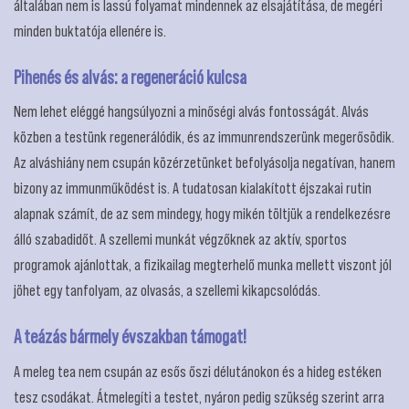
általában nem is lassú folyamat mindennek az elsajátítása, de megéri
minden buktatója ellenére is.
Pihenés és alvás: a regeneráció kulcsa
Nem lehet eléggé hangsúlyozni a minőségi alvás fontosságát. Alvás
közben a testünk regenerálódik, és az immunrendszerünk megerősödik.
Az alváshiány nem csupán közérzetünket befolyásolja negatívan, hanem
bizony az immunműködést is. A tudatosan kialakított éjszakai rutin
alapnak számít, de az sem mindegy, hogy mikén töltjük a rendelkezésre
álló szabadidőt. A szellemi munkát végzőknek az aktív, sportos
programok ajánlottak, a fizikailag megterhelő munka mellett viszont jól
jöhet egy tanfolyam, az olvasás, a szellemi kikapcsolódás.
A teázás bármely évszakban támogat!
A meleg tea nem csupán az esős őszi délutánokon és a hideg estéken
tesz csodákat. Átmelegíti a testet, nyáron pedig szükség szerint arra