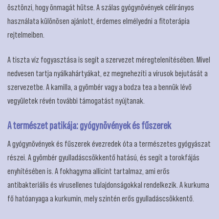
ösztönzi, hogy önmagát hűtse. A szálas gyógynövények célirányos
használata különösen ajánlott, érdemes elmélyedni a fitoterápia
rejtelmeiben.
A tiszta víz fogyasztása is segít a szervezet méregtelenítésében. Mivel
nedvesen tartja nyálkahártyákat, ez megnehezíti a vírusok bejutását a
szervezetbe. A kamilla, a gyömbér vagy a bodza tea a bennük lévő
vegyületek révén további támogatást nyújtanak.
A természet patikája: gyógynövények és fűszerek
A gyógynövények és fűszerek évezredek óta a természetes gyógyászat
részei. A gyömbér gyulladáscsökkentő hatású, és segít a torokfájás
enyhítésében is. A fokhagyma allicint tartalmaz, ami erős
antibakteriális és vírusellenes tulajdonságokkal rendelkezik. A kurkuma
fő hatóanyaga a kurkumin, mely szintén erős gyulladáscsökkentő.