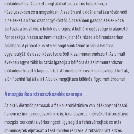
működéséhez. A cinket megtalálhatjuk a vörös húsokban, a
hüvelyesekben és a magvakban. A szelén antioxidáns hatása révén védi
a sejteket a káros szabadgyököktől. A szelénben gazdag ételek közé
tartozik a brazil dió, a halak és a tojás. A bélflóra egészsége is alapvető
fontosságú, hiszen az immunsejtek jelentős része a bélrendszerben
található. A probiotikus ételek segítenek fenntartani a bélflóra
egyensúlyát, és ezzel közvetve erősítik az immunrendszert. Az elmúlt
években egyre több kutatás igazolja a bélflóra és az immunrendszer
működése közötti kapcsolatot. A témában könyvek is napvilágot láttak,
a Dr. Roshini Raj által írt A belek megújítása különös figyelmet érdemel.
A mozgás és a stresszkezelés szerepe
Az aktív életmód nemcsak a fizikai erőnlétünkre van jótékony hatással,
hanem az immunrendszerünkre is. A rendszeres, mérsékelt intenzitású
mozgás serkenti a vérkeringést, így segíti a fehérvérsejtek és más
immunsejtek eljutását a test minden részére. A túlzásba vitt edzés