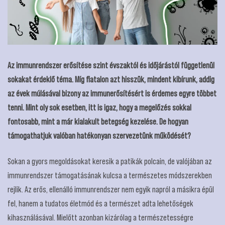
Az immunrendszer erősítése szint évszaktól és időjárástól függetlenül
sokakat érdeklő téma. Míg fiatalon azt hisszük, mindent kibírunk, addig
az évek múlásával bizony az immunerősítésért is érdemes egyre többet
tenni. Mint oly sok esetben, itt is igaz, hogy a megelőzés sokkal
fontosabb, mint a már kialakult betegség kezelése. De hogyan
támogathatjuk valóban hatékonyan szervezetünk működését?
Sokan a gyors megoldásokat keresik a patikák polcain, de valójában az
immunrendszer támogatásának kulcsa a természetes módszerekben
rejlik. Az erős, ellenálló immunrendszer nem egyik napról a másikra épül
fel, hanem a tudatos életmód és a természet adta lehetőségek
kihasználásával. Mielőtt azonban kizárólag a természetességre