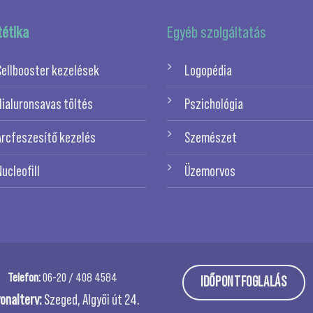
tétika
Egyéb szolgáltatás
Cellbooster kezelések
Logopédia
Hialuronsavas töltés
Pszichológia
Arcfeszesítő kezelés
Szemészet
Nucleofill
Üzemorvos
Telefon:
06-20 / 408 4584
IDŐPONTFOGLALÁS
onalterv:
Szeged, Algyői út 24.