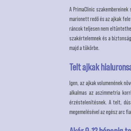
A PrimaClinic szakembereinek se
marionett redő és az ajkak fele
ráncok teljesen nem eltüntethet
szakértelemnek és a biztonság
majd a tükörbe.
Telt ajkak hialurons
Igen, az ajkak volumenének növ
alkalmas az aszimmetria korri
érzéstelenítésnek. A telt, dú
megemelésével az egész arc fia
Akár 9-12 hónapig t