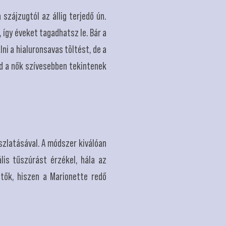
 szájzugtól az állig terjedő ún.
 így éveket tagadhatsz le. Bár a
ni a hialuronsavas töltést, de a
d a nők szívesebben tekintenek
szlatásával. A módszer kiválóan
lis tűszúrást érzékel, hála az
etők, hiszen a Marionette redő