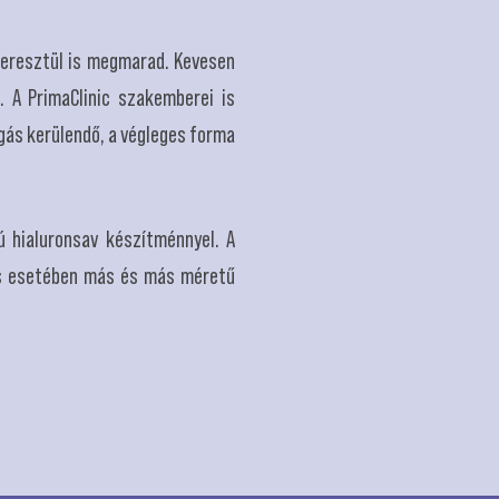
 keresztül is megmarad. Kevesen
. A PrimaClinic szakemberei is
zgás kerülendő, a végleges forma
ú hialuronsav készítménnyel. A
dás esetében más és más méretű