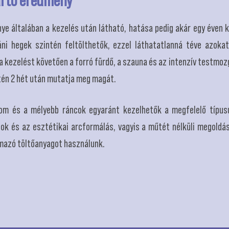
ye általában a kezelés után látható, hatása pedig akár egy éven
ni hegek szintén feltölthetők, ezzel láthatatlanná téve azokat
y a kezelést követően a forró fürdő, a szauna és az intenzív testmo
etén 2 hét után mutatja meg magát.
inom és a mélyebb ráncok egyaránt kezelhetők a megfelelő típus
ncok és az esztétikai arcformálás, vagyis a műtét nélküli megol
lmazó töltőanyagot használunk.