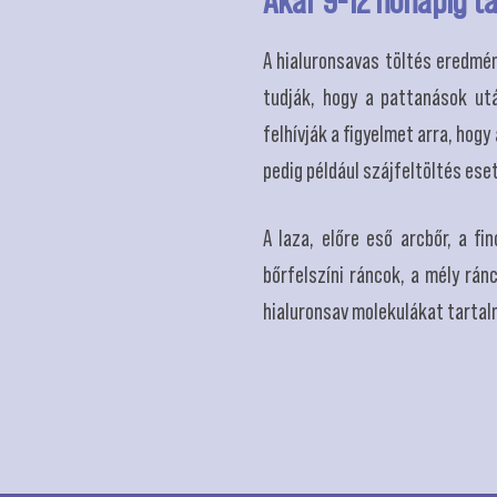
A hialuronsavas töltés eredmén
tudják, hogy a pattanások utá
felhívják a figyelmet arra, hog
pedig például szájfeltöltés es
A laza, előre eső arcbőr, a f
bőrfelszíni ráncok, a mély rá
hialuronsav molekulákat tarta