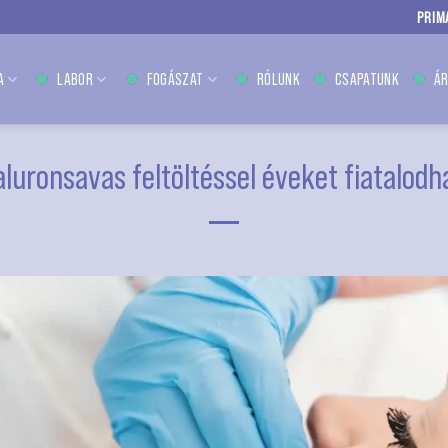
PRIM
A
LABOR
FOGÁSZAT
RÓLUNK
CSAPATUNK
ÁR
aluronsavas feltöltéssel éveket fiatalodh