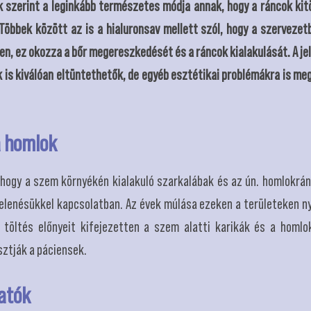
k szerint a leginkább természetes módja annak, hogy a ráncok kitö
öbbek között az is a hialuronsav mellett szól, hogy a szervezetb
ken, ez okozza a bőr megereszkedését és a ráncok kialakulását. A 
is kiválóan eltüntethetők, de egyéb esztétikai problémákra is meg
a homlok
hogy a szem környékén kialakuló szarkalábak és az ún. homlokrán
elenésükkel kapcsolatban. Az évek múlása ezeken a területeken ny
s töltés előnyeit kifejezetten a szem alatti karikák és a homl
ztják a páciensek.
atók