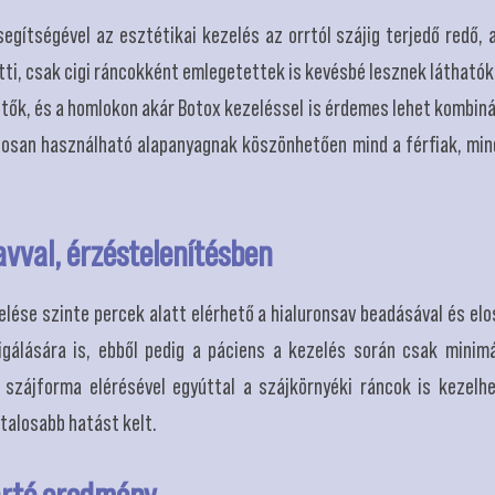
gítségével az esztétikai kezelés az orrtól szájig terjedő redő, a
tti, csak cigi ráncokként emlegetettek is kevésbé lesznek láthatók,
ők, és a homlokon akár Botox kezeléssel is érdemes lehet kombinál
osan használható alapanyagnak köszönhetően mind a férfiak, min
avval, érzéstelenítésben
elése szinte percek alatt elérhető a hialuronsav beadásával és elo
gálására is, ebből pedig a páciens a kezelés során csak minimá
s szájforma elérésével egyúttal a szájkörnyéki ráncok is kezelh
talosabb hatást kelt.
artó eredmény