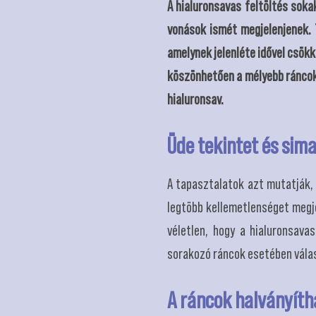
A hialuronsavas feltöltés soka
vonások ismét megjelenjenek. T
amelynek jelenléte idővel csök
köszönhetően a mélyebb ráncok 
hialuronsav.
Üde tekintet és sim
A tapasztalatok azt mutatják, 
legtöbb kellemetlenséget megj
véletlen, hogy a hialuronsava
sorakozó ráncok esetében válas
A ráncok halványíth