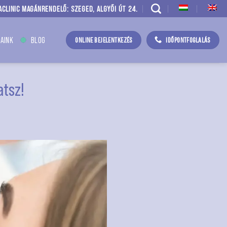
ACLINIC MAGÁNRENDELŐ: SZEGED, ALGYŐI ÚT 24.
AINK
BLOG
ONLINE BEJELENTKEZÉS
IDŐPONTFOGLALÁS
atsz!