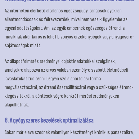
Az interneten elérhető általános egészségügyi tanácsok gyakran
ellentmondásosak és félrevezetőek, mivel nem veszik figyelembe az
egyéni adottságokat. Ami az egyik embernek egészséges étrend, a
másiknak akár káros is lehet bizonyos érzékenységek vagy anyagcsere-
sajátosságok miatt.
Az állapotfelmérés eredményei objektív adatokkal szolgálnak,
amelyekre alapozva az orvos valóban személyre szabott életmódbeli
javaslatokat tud tenni. Legyen szó a sportolási forma
megválasztásáról, az étrend összeállításáról vagy a szükséges étrend-
kiegészítőkről, a döntések végre konkrét mérési eredményeken
alapulhatnak.
8. A gyógyszeres kezelések optimalizálása
Sokan már eleve szednek valamilyen készítményt krónikus panaszaikra,