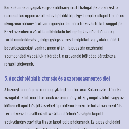
Bár sokan az anyagiak vagy az időhiány miatt halogatják a szűrést, a
racionalitás éppen az ellenkezőjét diktálja. Egy komplex állapotfelmérés
elvégzése néhány órát vesz igénybe, és előre tervezhető költséggel jár.
Ezzel szemben a váratlanul kialakuló betegség kezelése hónapokig
tartó munkakiesést, drága gyógyszeres terápiákat vagy akár műtéti
beavatkozásokat vonhat maga után. Ha pusztán gazdasági
szempontból vizsgáljuk a kérdést, a prevenció költsége töredéke a
rehabilitációénak.
5. A pszichológiai biztonság és a szorongásmentes élet
A bizonytalanság a stressz egyik legfőbb forrása. Sokan azért félnek a
vizsgálatoktól, mert tartanak az eredménytől. Egy negatív lelet, vagy az
időben elkapott és jól kezelhető probléma ismerete hatalmas mentális
terhet vesz le a vállunkról. Az állapotfelmérés végén kapott
szakvélmény egyfajta tiszta lapot ad a páciensnek. Ez a pszichológiai