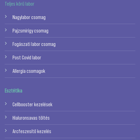
Teljes körű labor
Nagylabor csomag
Pajzsmirigy csomag
Fogászati labor csomag
Post Covid labor
Allergia csomagok
Esztétika
Cellbooster kezelések
Hialuronsavas töltés
Arcfeszesítő kezelés